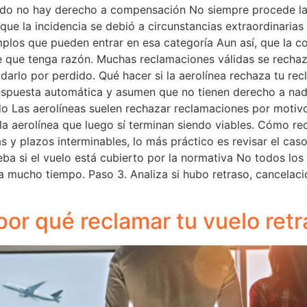
ndo no hay derecho a compensación No siempre procede la
e la incidencia se debió a circunstancias extraordinarias
los que pueden entrar en esa categoría Aun así, que la c
te que tenga razón. Muchas reclamaciones válidas se recha
e darlo por perdido. Qué hacer si la aerolínea rechaza tu r
spuesta automática y asumen que no tienen derecho a nada
ido Las aerolíneas suelen rechazar reclamaciones por moti
 aerolínea que luego sí terminan siendo viables. Cómo rec
 y plazos interminables, lo más práctico es revisar el cas
 si el vuelo está cubierto por la normativa No todos los 
rra mucho tiempo. Paso 3. Analiza si hubo retraso, cancela
or qué reclamar tu vuelo ret