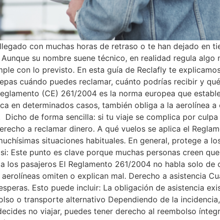
 llegado con muchas horas de retraso o te han dejado en t
Aunque su nombre suene técnico, en realidad regula algo 
le con lo previsto. En esta guía de Reclafly te explicamo
epas cuándo puedes reclamar, cuánto podrías recibir y qué
eglamento (CE) 261/2004 es la norma europea que establec
en determinados casos, también obliga a la aerolínea a of
 Dicho de forma sencilla: si tu viaje se complica por culpa
erecho a reclamar dinero. A qué vuelos se aplica el Regla
uchísimas situaciones habituales. En general, protege a lo
se si: Este punto es clave porque muchas personas creen que
e a los pasajeros El Reglamento 261/2004 no habla solo 
erolíneas omiten o explican mal. Derecho a asistencia Cua
esperas. Esto puede incluir: La obligación de asistencia e
 o transporte alternativo Dependiendo de la incidencia, 
decides no viajar, puedes tener derecho al reembolso ínte