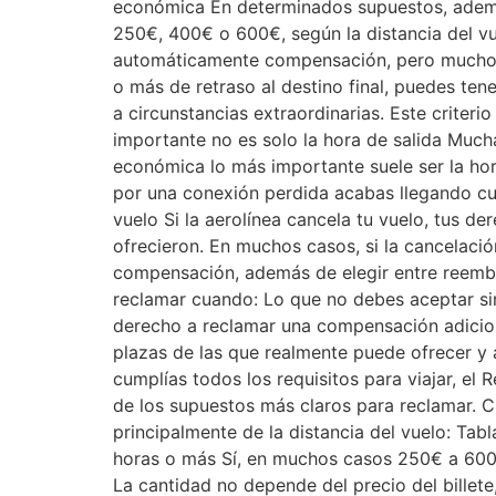
económica En determinados supuestos, además
250€, 400€ o 600€, según la distancia del vu
automáticamente compensación, pero muchos s
o más de retraso al destino final, puedes t
a circunstancias extraordinarias. Este criteri
importante no es solo la hora de salida Mucha
económica lo más importante suele ser la hora
por una conexión perdida acabas llegando cua
vuelo Si la aerolínea cancela tu vuelo, tus d
ofrecieron. En muchos casos, si la cancelaci
compensación, además de elegir entre reembo
reclamar cuando: Lo que no debes aceptar sin
derecho a reclamar una compensación adicio
plazas de las que realmente puede ofrecer y 
cumplías todos los requisitos para viajar, e
de los supuestos más claros para reclamar.
principalmente de la distancia del vuelo: Ta
horas o más Sí, en muchos casos 250€ a 600
La cantidad no depende del precio del billete,