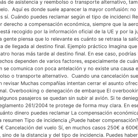
 de asistencia y reembolso o transporte alternativo, ta
elo. Aquí es donde suele aparecer la mayor confusión: no 
í. Cuándo puedes reclamar según el tipo de incidenci Retr
ener derecho a compensación económica, siempre que la aer
o está recogido por la información oficial de la UE y por la
 gente piensa que lo relevante es cuánto se retrasa la sal
 de llegada al destino final. Ejemplo práctico Imagina que
tro horas más tarde al destino final. En ese caso, podrías
erechos dependen de varios factores, especialmente de cuán
ón se comunica con poca antelación y no existe una causa e
lso o transporte alternativo. Cuando una cancelación sue
 revisar Muchas compañías intentan cerrar el asunto ofrec
nal. Overbooking o denegación de embarque El overbookin
algunos pasajeros se quedan sin subir al avión. Si te denie
l Reglamento 261/2004 te protege de forma muy clara. En es
 Cuánto dinero puedes reclamar La compensación económica
bla resumen Tipo de incidencia ¿Puede haber compensación?
€ Cancelación del vuelo Sí, en muchos casos 250€ a 600
 sino de la distancia y del tipo de incidencia. Puedes habe