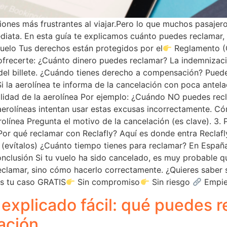
ciones más frustrantes al viajar.Pero lo que muchos pasaje
diata. En esta guía te explicamos cuánto puedes reclamar
vuelo Tus derechos están protegidos por el
Reglamento (
 ofrecerte: ¿Cuánto dinero puedes reclamar? La indemnizaci
del billete. ¿Cuándo tienes derecho a compensación? Puede
 la aerolínea te informa de la cancelación con poca antel
ilidad de la aerolínea Por ejemplo: ¿Cuándo NO puedes re
 aerolíneas intentan usar estas excusas incorrectamente. C
rolínea Pregunta el motivo de la cancelación (es clave). 3. 
or qué reclamar con Reclafly? Aquí es donde entra Reclafly
 (evítalos) ¿Cuánto tiempo tienes para reclamar? En Espa
nclusión Si tu vuelo ha sido cancelado, es muy probable 
eclamar, sino cómo hacerlo correctamente. ¿Quieres saber 
s tu caso GRATIS
Sin compromiso
Sin riesgo
Empiez
xplicado fácil: qué puedes r
ación