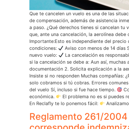
Que te cancelen un vuelo es una de las situa
de compensación, además de asistencia inme
a paso. ¿Qué derechos tienes si cancelan tu 
que, ante una cancelación, la aerolínea debe
Importante:Esto es independiente del precio 
condiciones:
Aviso con menos de 14 días Si
nuevo vuelo:
La cancelación es responsab
si la cancelación se debe a: Aun así, muchas
documentación 2. Solicita explicación a la ae
Insiste si no responden Muchas compañías: ¿P
solo cobramos si tú cobras. Errores comunes
del vuelo Sí, incluso si fue hace tiempo.
Co
económica.
El problema no es si puedes r
En Reclafly te lo ponemos fácil:
Analizamo
Reglamento 261/2004 e
corresponde indemniz