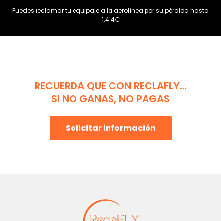
Puedes reclamar tu equipaje a la aerolínea por su pérdida hasta
1.414€
RECUERDA QUE CON RECLAFLY...
SI NO GANAS, NO PAGAS
Solicitar información