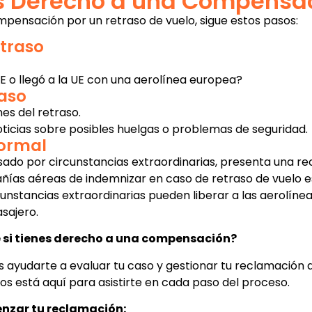
es Derecho a una Compensa
mpensación por un retraso de vuelo, sigue estos pasos:
etraso
UE o llegó a la UE con una aerolínea europea?
raso
es del retraso.
ticias sobre posibles huelgas o problemas de seguridad.
Formal
usado por circunstancias extraordinarias, presenta una re
ñías aéreas de indemnizar en caso de retraso de vuelo e
unstancias extraordinarias pueden liberar a las aerolínea
sajero.
de si tienes derecho a una compensación?
ayudarte a evaluar tu caso y gestionar tu reclamación 
s está aquí para asistirte en cada paso del proceso.
enzar tu reclamación: