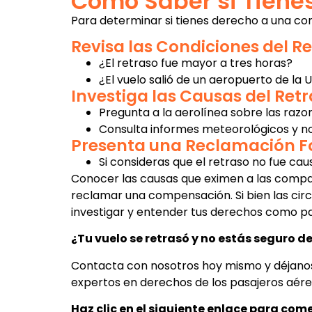
Cómo Saber si Tien
Para determinar si tienes derecho a una co
Revisa las Condiciones del R
¿El retraso fue mayor a tres horas?
¿El vuelo salió de un aeropuerto de la 
Investiga las Causas del Ret
Pregunta a la aerolínea sobre las razon
Consulta informes meteorológicos y no
Presenta una Reclamación 
Si consideras que el retraso no fue ca
Conocer las causas que eximen a las compa
reclamar una compensación. Si bien las circ
investigar y entender tus derechos como pa
¿Tu vuelo se retrasó y no estás seguro 
Contacta con nosotros hoy mismo y déjanos 
expertos en derechos de los pasajeros aéreo
Haz clic en el siguiente enlace para com