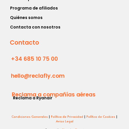
Programa de afiliados
Quiénes somos
Contacta con nosotros
Contacto
+34 685 10 75 00
hello@reclafly.com
Reclama a compañías aéreas
Reclama a Ryanair
Condiciones Generales
|
Política de Privacidad
|
Política de Cookies
|
Aviso Legal