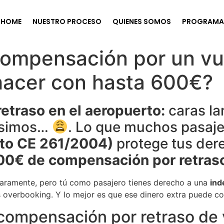
HOME
NUESTRO PROCESO
QUIENES SOMOS
PROGRAMA 
ompensación por un vue
hacer con hasta 600€?
etraso en el aeropuerto:
caras la
rísimos…
. Lo que muchos pasaj
nto CE 261/2004)
protege tus der
00€ de compensación por retraso
claramente, pero tú como pasajero tienes derecho a una
ind
s overbooking. Y lo mejor es que ese dinero extra puede co
 compensación por retraso de