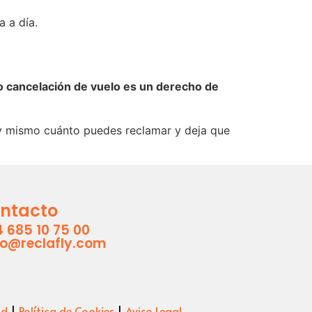
a a día.
o cancelación de vuelo es un derecho de
oy mismo cuánto puedes reclamar y deja que
ntacto
 685 10 75 00
lo@reclafly.com
ad
|
Política de Cookies
|
Aviso Legal