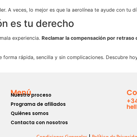
er. A veces, lo mejor es que la aerolínea te ayude con tu dí
n es tu derecho
 mala experiencia.
Reclamar la compensación por retraso 
 forma rápida, sencilla y sin complicaciones. Descubre h
Menú
Co
Nuestro proceso
+34
Programa de afiliados
hel
Quiénes somos
Contacta con nosotros
Condiciones Generales
|
Política de Privacid